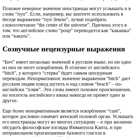
Похожее неверное значение иностранцы могут услышать и в
слове “пуп”. Если, например, вы захотите использовать в
беседе выражение “пуп Земли”, лучше подобрать
словосочетание “the center of the universe”. Причина этого в
том, что английское слово “poop” переводится как “какашка”
или “какать”.
Созвучные нецензурные выражения
“Бич” имеет несколько значений в русском языке, но ни одно
из них не несет оскорбления. В отличие от английского
“bitch”, у которого “стерва” будет самым цензурным
переводом. Ненормативное значение выражения “bitch” дает
русским людям повод шутить и над словом “beach” – по-
английски “пляж”. Эти слова имеют похожее произношение,
но носитель английского языка никогда не примет одно за
другое.
Еще более ненормативным является оскорбление “cunt”,
которое дословно означает женский половой орган. Услышать
его иностранцы могут во многих ситуациях – и при желании
обсудить философские взгляды Иммануила Канта, и при
неправильном произношении базового глагола в