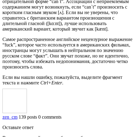
отрицательной форме “can`t”. Ассоциации с неприемлемым
содержанием могут возникнуть, если “can`t” произносить с
коротким гласным звуком [ʌ]. Если вы не уверены, что
справитесь с британским вариантом произношения с
длительной гласной ([kɑːnt]), лучше использовать
американский вариант, который звучит как [kænt].
Самое распространенное английское нецензурное выражение
“fuck”, которое часто используется в американских фильмах,
иностранцы могут услышать в нейтральном по значению
русском слове “факт”. Они звучат похоже, но не идентично,
поэтому, чтобы избежать недопонимания, достаточно четко
произносить слова.
Если вы нашли ошибку, пожалуйста, выделите фрагмент
текста и нажмите
Ctrl+Enter
.
zen_cm
139 posts
0 comments
Оставьте ответ