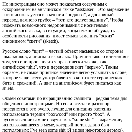
Но иностранцам оно может показаться созвучным с
оскорблением на английском языке “asskisser”. Это выражение
часто используется в значении “подлиза”, а дословный
перевод намного грубее – “тот, кто целует задницу”. Чтобы
избежать возможного недопонимания с носителями
английского языка, в ситуации, когда нужно обсуждать
особенности рисования, имеет смысл заменить “эскиз”
синонимом “скетч” (sketch).
Русское слово “щит” – частый объект насмешек со стороны
школьников, а иногда и взрослых. Причина такого внимания в
том, что оно произносится практически так же, как
английское “shit”, что в переводе значит “дерьмо”. Таким
образом, не самое приятное значение легко услышать в слове,
которое чаще всего употребляется в контексте героических
битв и сражений. А щит на английском будет писаться как
shield.
Обмен советами по выращиванию самшита – редкая тема для
общения с иностранцами. Но если все-таки разговор
повернется в это русло, лучше для описания растения
использовать термин “boxwood” или просто “box”. А
русскоязычное самшит звучит как “some shit” – выражение,
использовавшееся в меме, который не так давно был
популярным: I`ve seen some shit (Я видел некоторое дерьмо).