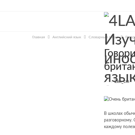
ПОПУЛЯРНОЕ
Главная
Английский язык
Словарный запас
Говор
Говори
брита
Zen_cm
В школах обычн
разговорному. 
каждому полезн