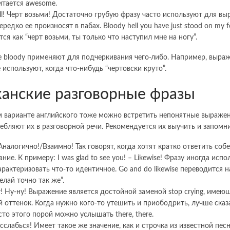
итается awesome.
ell! Черт возьми! Достаточно грубую фразу часто используют для в
ередко ее произносят в пабах. Bloody hell you have just stood on my f
ся как “черт возьми, ты только что наступил мне на ногу”.
 bloody применяют для подчеркивания чего-либо. Например, выраже
 используют, когда что-нибудь “чертовски круто”.
анские разговорные фразы
м варианте английского тоже можно встретить непонятные выраже
ебляют их в разговорной речи. Рекомендуется их выучить и запомни
 Аналогично!/Взаимно! Так говорят, когда хотят кратко ответить соб
ние. К примеру: I was glad to see you! – Likewise! Фразу иногда испо
рактеризовать что-то идентичное. Go and do likewise переводится н
елай точно так же”.
! Ну-ну! Выражение является достойной заменой stop crying, имею
й оттенок. Когда нужно кого-то утешить и приободрить, лучше сказ
то этого порой можно услышать there, there.
Расслабься! Имеет такое же значение, как и строчка из известной песн