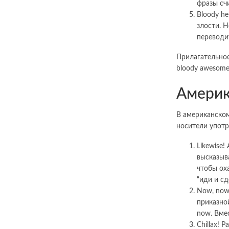
фразы сч
Bloody h
злости. Н
переводит
Прилагательное
bloody awesome
Америк
В американско
носители употр
Likewise!
высказыва
чтобы оха
“иди и сд
Now, now
приказно
now. Вмес
Chillax! 