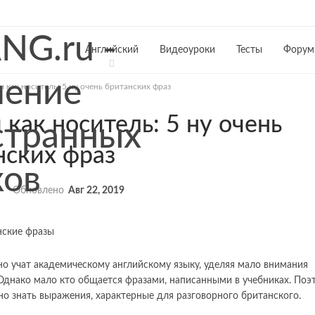
Английский
Видеоуроки
Тесты
Форум
и как носитель: 5 ну очень британских фраз
 как носитель: 5 ну очень
нских фраз
Обновлено
Авг 22, 2019
о учат академическому английскому языку, уделяя мало внимания
Однако мало кто общается фразами, написанными в учебниках. Поэ
о знать выражения, характерные для разговорного британского.