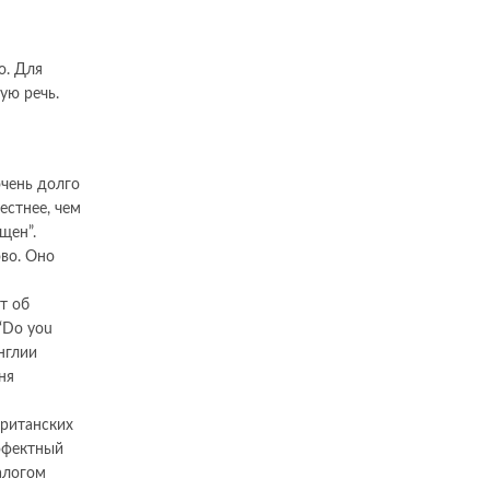
о. Для
ую речь.
очень долго
естнее, чем
щен”.
ово. Оно
т об
“Do you
нглии
дня
британских
ффектный
алогом