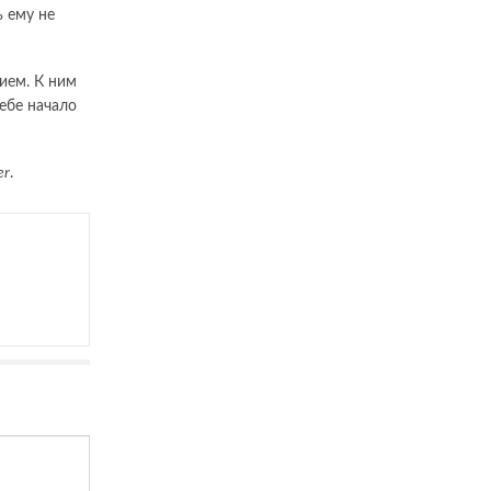
ь ему не
ием. К ним
себе начало
er
.