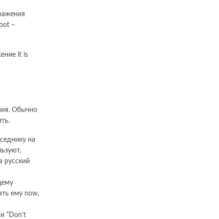
ыражения
oot –
ние it is
ния. Обычно
ть.
еседнику на
льзуют,
а русский
щему
ать ему now,
и “Don’t