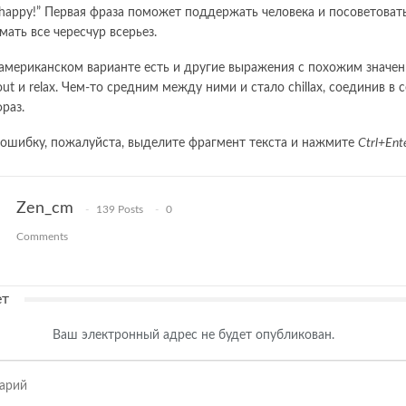
e happy!” Первая фраза поможет поддержать человека и посоветоват
ать все чересчур всерьез.
американском варианте есть и другие выражения с похожим значен
 out и relax. Чем-то средним между ними и стало chillax, соединив в 
раз.
ошибку, пожалуйста, выделите фрагмент текста и нажмите
Ctrl+Ent
Zen_cm
139 Posts
0
Comments
ет
Ваш электронный адрес не будет опубликован.