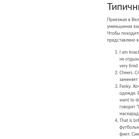
Типичн
Приезжая в Вел
уменьшения язы
Чтобы походить
представлено 
I am kna
не отдыха
very tire
Cheers. С
заменяет
Fanky. Хо
одежде. В
want to d
говорят “
маскарад
That is b
футбольн
финт. Син