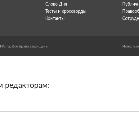
Слово Дня
Публичн
Тесты и кроссворды
Правоо
Контакты
Сотрудн
ANG.ru, Все права защищены
Использо
м редакторам: