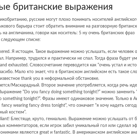
ые британские выражения
икобританию, русские могут плохо понимать носителей английског
кового барьера стоит обратить внимание на разговорную британск
 на англичанина, говори как носитель: 5 ну очень британских фраз
в следующем списке:
ckered. Я истощен. Такое выражение можно услышать, если человек 
л. Например, трудился и практически не спал. Тогда фраза будет ум
d and exhausted. Словосочетание переводится как “очень устал и исто
пасибо. Мало кто знает, что в британском английском есть такое сл
 известное thank you в неформальной обстановке.
чется/Маскарадный. Второе значение употребляется, когда речь иде
ыражение “Do you fancy doing something tonight?” можно заменить 
o something tonight?”. Фразы имеют одинаковое значение. Только в А
I fancy wearing fancy dress tonight”, что означает “я хочу надеть сего
ный костюм”.
rilliant! Блестяще, круто, гениально. Выражение можно услышать от 
ых комментаторов, если игрок забил уникальный гол или сделал э
онимами являются great и fantastic. В американском английском ан