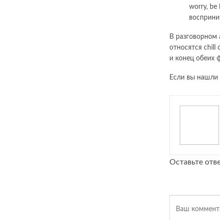
worry, b
восприним
В разговорном 
относятся chill
и конец обеих ф
Если вы нашли 
Оставьте отв