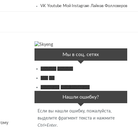
VK
Youtube
Мой Instagram
Лайков
Фолловеров
Мы в соц. сетях
Youtube
Youtube
785
VK
Instagram
Мой Instagram
Нашли ошибку?
Если вы нашли ошибку, пожалуйста,
выделите фрагмент текста и нажмите
тому
Ctrl+Enter
.