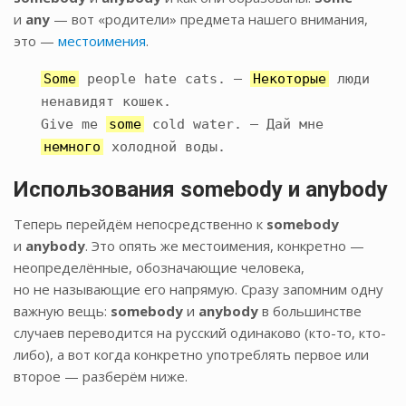
и
any
— вот «родители» предмета нашего внимания,
это —
местоимения
.
Some
people hate cats. —
Некоторые
люди
ненавидят кошек.
Give me
some
cold water. — Дай мне
немного
холодной воды.
Использования
somebody
и
anybody
Теперь перейдём непосредственно к
somebody
и
anybody
. Это опять же местоимения, конкретно —
неопределённые, обозначающие человека,
но не называющие его напрямую. Сразу запомним одну
важную вещь:
somebody
и
anybody
в большинстве
случаев переводится на русский одинаково (кто-то, кто-
либо), а вот когда конкретно употреблять первое или
второе — разберём ниже.