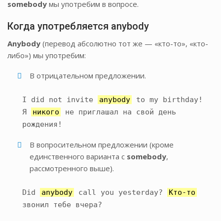
somebody
мы употребим в вопросе.
Когда употребляется anybody
Anybody
(перевод абсолютно тот же — «кто-то», «кто-
либо») мы употребим:
В отрицательном предложении.
I did not invite
anybody
to my birthday!
Я
никого
не приглашал на свой день
рождения!
В вопросительном предложении (кроме
единственного варианта с
somebody
,
рассмотренного выше).
Did
anybody
call you yesterday?
Кто-то
звонил тебе вчера?