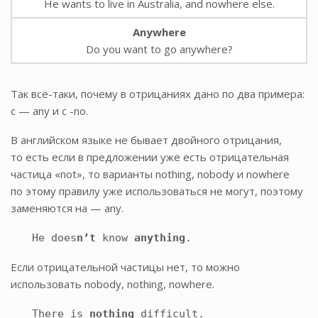
He wants to live in Australia, and nowhere else.
Anywhere
Do you want to go anywhere?
Так всё-таки, почему в отрицаниях дано по два примера:
с — any и с -no.
В английском языке не бывает двойного отрицания,
то есть если в предложении уже есть отрицательная
частица «not», то варианты nothing, nobody и nowhere
по этому правилу уже использоваться не могут, поэтому
заменяются на — any.
He does
n’t
know
anything
.
Если отрицательной частицы нет, то можно
использовать nobody, nothing, nowhere.
There is
nothing
difficult.