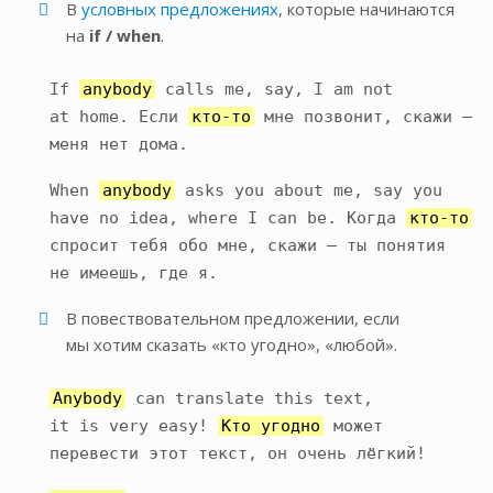
В
условных предложениях
, которые начинаются
на
if / when
.
If
anybody
calls me, say, I am not
at home. Если
кто-то
мне позвонит, скажи —
меня нет дома.
When
anybody
asks you about me, say you
have no idea, where I can be. Когда
кто-то
спросит тебя обо мне, скажи — ты понятия
не имеешь, где я.
В повествовательном предложении, если
мы хотим сказать «кто угодно», «любой».
Anybody
can translate this text,
it is very easy!
Кто угодно
может
перевести этот текст, он очень лёгкий!