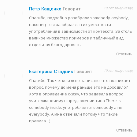
10 лет тому назад
Пётр Кащенко
Говорит
Спасибо, подробно разобрали somebody-anybody,
наконец-то я разобрался в их уместности
употребления в зависимости от контекста. За столь
великое множество примеров и табличный вид
отдельная благодарность.
Ответить
10 лет тому назад
Екатерина Стадник
Говорит
Спасибо. Так четко и ясно написано, что возникает
вопрос, почему до меня раньше это не доходило?
Хотя в оправдание скажу, что задавала вопрос
учителям почему в предложении типа There is
somebody inside. употребляется somebody а не
everybody. А мне отвечали потому что такие
правила…)
Ответить