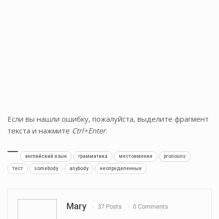
Если вы нашли ошибку, пожалуйста, выделите фрагмент
текста и нажмите
Ctrl+Enter
.
английский язык
грамматика
местоимения
pronouns
тест
somebody
anybody
неопределенные
Mary
37 Posts
0 Comments