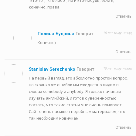
“кто-то”, “кто-либо”, но и кто-нибудь, если я,
конечно, права.
Ответить
10 лет тому назад
Полина Будрина
Говорит
Конечно)
Ответить
10 лет тому назад
Stanislav Serezhenko
Говорит
На первый взгляд, это абсолютно простой вопрос,
но сколько же ошибок мы ежедневно видим в
словах somebody и anybody. Я только начинаю
изучать английский, и готов с уверенностью
сказать, что такие статьи мне очень помогают.
Сайт очень насыщен подобным материалом, что
так необходим новичкам.
Ответить