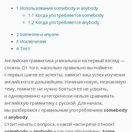
1
Использования somebody и anybody
1.1
Когда употребляется somebody
1.2
Когда употребляется anybody
2
Someone и anyone
3
Исключения
4
Тест
Английская грамматика уникальна и на первый взгляд —
сложна. От того, насколько правильно вы поймёте
с первых шагов её аспекты, зависит ваш успех изучения
английского в дальнейшем. Начиная новую, незнакомую
тему, помните: не нужно бояться её не усвоить,
и одновременно категорически нельзя сравнивать
английскую грамматику с русской. Для начала,
мы разберёмся с правильным употреблением
somebody
и
anybody
.
Стоит начать с вопроса, к какой части речи относят
somebody
и
anybody
и как они образованы.
Some