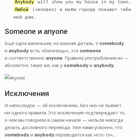
Anybody
will show you my house in my town.
Любой
(человек) в моём городе покажет тебе
мой дом.
Someone и anyone
Ещё одна маленькая, но важная деталь. У
somebody
и
anybody
есть «близнецы», это
someone
и соответственно
anyone
. Правила употребления их —
абсолютно такие же, как у
somebody
и
anybody
.
Исключения
И напоследок — об исключениях, без них не бывает
ни одного правила. Это исключение подтверждает то,
о чём мы говорили в самом начале — нельзя никогда
делать дословного перевода. Уже нами усвоено, что
somebody
и
anybody
переводится как «кто-то»,