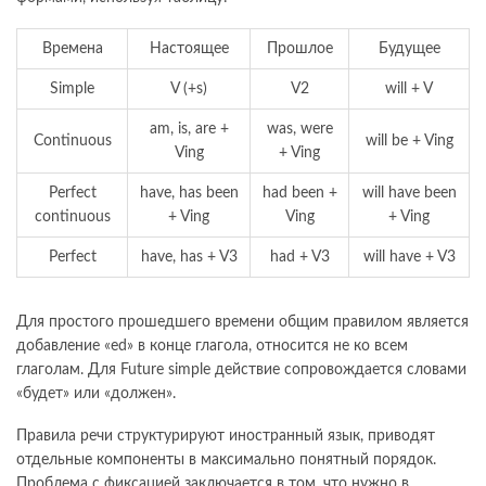
Времена
Настоящее
Прошлое
Будущее
Simple
V (+s)
V2
will + V
am, is, are +
was, were
Continuous
will be + Ving
Ving
+ Ving
Perfect
have, has been
had been +
will have been
continuous
+ Ving
Ving
+ Ving
Perfect
have, has + V3
had + V3
will have + V3
Для простого прошедшего времени общим правилом является
добавление «ed» в конце глагола, относится не ко всем
глаголам. Для Future simple действие сопровождается словами
«будет» или «должен».
Правила речи структурируют иностранный язык, приводят
отдельные компоненты в максимально понятный порядок.
Проблема с фиксацией заключается в том, что нужно в