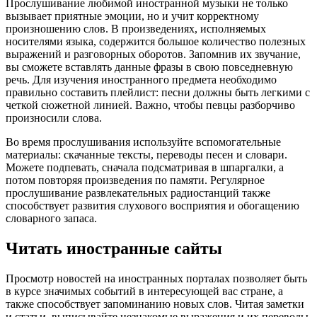
Прослушивание любимой иностранной музыки не только
вызывает приятные эмоции, но и учит корректному
произношению слов. В произведениях, исполняемых
носителями языка, содержится большое количество полезных
выражений и разговорных оборотов. Запомнив их звучание,
вы сможете вставлять данные фразы в свою повседневную
речь. Для изучения иностранного предмета необходимо
правильно составить плейлист: песни должны быть легкими с
четкой сюжетной линией. Важно, чтобы певцы разборчиво
произносили слова.
Во время прослушивания используйте вспомогательные
материалы: скачанные тексты, переводы песен и словари.
Можете подпевать, сначала подсматривая в шпаргалки, а
потом повторяя произведения по памяти. Регулярное
прослушивание развлекательных радиостанций также
способствует развития слухового восприятия и обогащению
словарного запаса.
Читать иностранные сайты
Просмотр новостей на иностранных порталах позволяет быть
в курсе значимых событий в интересующей вас стране, а
также способствует запоминанию новых слов. Читая заметки
и статьи, выписывайте незнакомые выражения и их переводы,