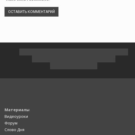
Youtube
785
Видеоуроки по языкам
Наш паблик в Вконтакте
Facebook
Twitter
Мы на Facebook
Мы в Twitter
Instagram
English Teacher
Материалы
Видеоуроки
Форум
Слово Дня